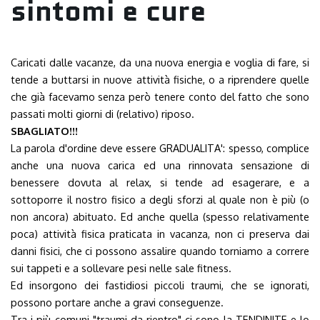
sintomi e cure
Caricati dalle vacanze, da una nuova energia e voglia di fare, si
tende a buttarsi in nuove attività fisiche, o a riprendere quelle
che già facevamo senza però tenere conto del fatto che sono
passati molti giorni di (relativo) riposo.
SBAGLIATO!!!
La parola d'ordine deve essere GRADUALITA': spesso, complice
anche una nuova carica ed una rinnovata sensazione di
benessere dovuta al relax, si tende ad esagerare, e a
sottoporre il nostro fisico a degli sforzi al quale non è più (o
non ancora) abituato. Ed anche quella (spesso relativamente
poca) attività fisica praticata in vacanza, non ci preserva dai
danni fisici, che ci possono assalire quando torniamo a correre
sui tappeti e a sollevare pesi nelle sale fitness.
Ed insorgono dei fastidiosi piccoli traumi, che se ignorati,
possono portare anche a gravi conseguenze.
Tra i più comuni "traumi da rientro" ci sono la TENDINITE e lo